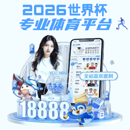
注册入口
极速响应