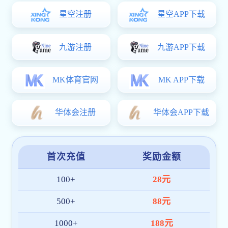
安全流程层级
访问身份控制
采用IP定位、设备识别与权限隔离，为广发体育app手